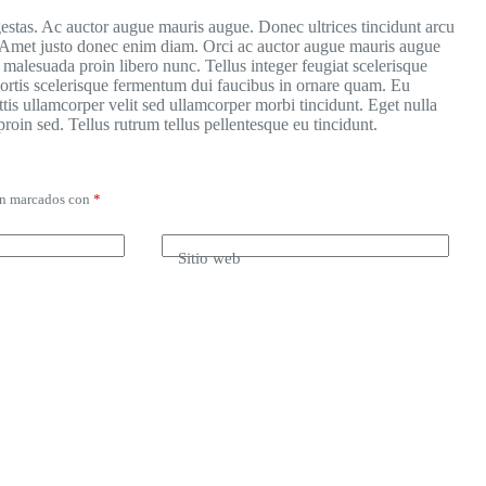
estas. Ac auctor augue mauris augue. Donec ultrices tincidunt arcu
. Amet justo donec enim diam. Orci ac auctor augue mauris augue
r malesuada proin libero nunc. Tellus integer feugiat scelerisque
bortis scelerisque fermentum dui faucibus in ornare quam. Eu
tis ullamcorper velit sed ullamcorper morbi tincidunt. Eget nulla
proin sed. Tellus rutrum tellus pellentesque eu tincidunt.
án marcados con
*
Sitio web