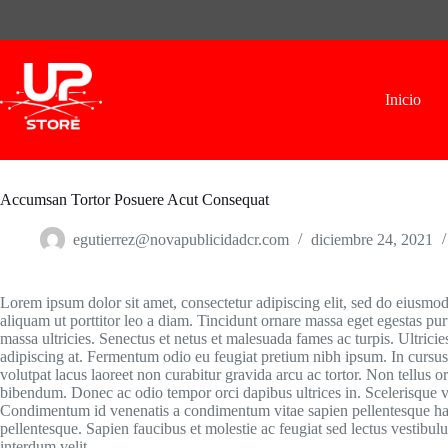
Skip
to
content
Inicio
Accumsan Tortor Posuere Acut Consequat
egutierrez@novapublicidadcr.com
diciembre 24, 2021
Lorem ipsum dolor sit amet, consectetur adipiscing elit, sed do eiusmo
aliquam ut porttitor leo a diam. Tincidunt ornare massa eget egestas p
massa ultricies. Senectus et netus et malesuada fames ac turpis. Ultricies 
adipiscing at. Fermentum odio eu feugiat pretium nibh ipsum. In cursus t
volutpat lacus laoreet non curabitur gravida arcu ac tortor. Non tellus 
bibendum. Donec ac odio tempor orci dapibus ultrices in. Scelerisque v
Condimentum id venenatis a condimentum vitae sapien pellentesque habi
pellentesque. Sapien faucibus et molestie ac feugiat sed lectus vestibul
interdum velit.