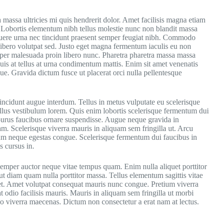
 massa ultricies mi quis hendrerit dolor. Amet facilisis magna etiam
s. Lobortis elementum nibh tellus molestie nunc non blandit massa
osuere urna nec tincidunt praesent semper feugiat nibh. Commodo
libero volutpat sed. Justo eget magna fermentum iaculis eu non
per malesuada proin libero nunc. Pharetra pharetra massa massa
Duis at tellus at urna condimentum mattis. Enim sit amet venenatis
ue. Gravida dictum fusce ut placerat orci nulla pellentesque
incidunt augue interdum. Tellus in metus vulputate eu scelerisque
llus vestibulum lorem. Quis enim lobortis scelerisque fermentum dui
purus faucibus ornare suspendisse. Augue neque gravida in
. Scelerisque viverra mauris in aliquam sem fringilla ut. Arcu
dum neque egestas congue. Scelerisque fermentum dui faucibus in
s cursus in.
semper auctor neque vitae tempus quam. Enim nulla aliquet porttitor
 ut diam quam nulla porttitor massa. Tellus elementum sagittis vitae
uet. Amet volutpat consequat mauris nunc congue. Pretium viverra
at odio facilisis mauris. Mauris in aliquam sem fringilla ut morbi
o viverra maecenas. Dictum non consectetur a erat nam at lectus.