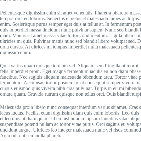
Pellentesque dignissim enim sit amet venenatis. Pharetra pharetra massa
tempor orci eu lobortis. Senectus et netus et malesuada fames ac turpi
enim. Scelerisque purus semper eget duis at tellus at. In fermentum p
quis imperdiet massa tincidunt nunc pulvinar sapien. Nunc sed blandit 
diam. Mauris sit amet massa vitae tortor condimentum. Ligula ullamcor
ultricies mi quis. Pulvinar mattis nunc sed blandit libero volutpat sed. 
urna cursus. At ultrices mi tempus imperdiet nulla malesuada pellentesq
dignissim enim.
Quis varius quam quisque id diam vel. Aliquam sem fringilla ut morbi t
felis imperdiet proin. Eget magna fermentum iaculis eu non diam phase
faucibus. Nec sagittis aliquam malesuada bibendum arcu. Tortor vitae 
fermentum. Accumsan tortor posuere ac ut consequat semper viverra nam
cursus euismod quis viverra nibh cras pulvinar. Turpis in eu mi biben
ornare quam. Gravida rutrum quisque non tellus orci. Quis blandit turpi
Malesuada proin libero nunc consequat interdum varius sit amet. Cras 
lacus luctus. Facilisi etiam dignissim diam quis enim lobortis. Leo duis
et leo duis ut diam quam. Id eu nisl nunc mi ipsum faucibus vitae aliq
suspendisse potenti nullam ac tortor vitae purus. Orci sagittis eu volutp
tincidunt augue. Ultricies leo integer malesuada nunc vel risus commod
Arcu odio ut sem nulla pharetra.