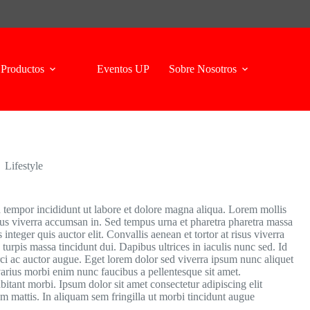
Productos
Eventos UP
Sobre Nosotros
Lifestyle
d tempor incididunt ut labore et dolore magna aliqua. Lorem mollis
urus viverra accumsan in. Sed tempus urna et pharetra pharetra massa
integer quis auctor elit. Convallis aenean et tortor at risus viverra
urpis massa tincidunt dui. Dapibus ultrices in iaculis nunc sed. Id
orci ac auctor augue. Eget lorem dolor sed viverra ipsum nunc aliquet
arius morbi enim nunc faucibus a pellentesque sit amet.
tant morbi. Ipsum dolor sit amet consectetur adipiscing elit
um mattis. In aliquam sem fringilla ut morbi tincidunt augue