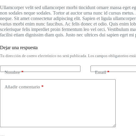
Ullamcorper velit sed ullamcorper morbi tincidunt ornare massa eget eg
non sodales neque sodales. Tortor at auctor urna nunc id cursus metus
neque. Sit amet consectetur adipiscing elit. Sapien et ligula ullamcorpe
varius morbi enim nunc faucibus. Ac felis donec et odio. Quis enim lo
scelerisque felis imperdiet proin fermentum leo vel orci. Vestibulum mat
facilisi etiam dignissim diam quis. Justo nec ultrices dui sapien eget mi 
Dejar una respuesta
Tu dirección de correo electrónico no será publicada.
Los campos obligatorios est
Nombre
*
Email
*
Añadir comentario
*