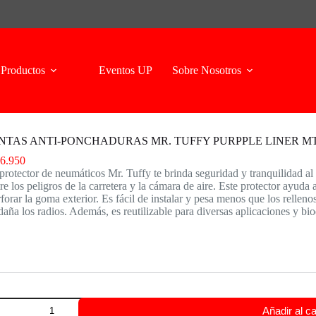
Productos
Eventos UP
Sobre Nosotros
NTAS ANTI-PONCHADURAS MR. TUFFY PURPPLE LINER MT
6.950
protector de neumáticos Mr. Tuffy te brinda seguridad y tranquilidad al
re los peligros de la carretera y la cámara de aire. Este protector ayuda
forar la goma exterior. Es fácil de instalar y pesa menos que los rellenos
daña los radios. Además, es reutilizable para diversas aplicaciones y bi
NTAS
Añadir al ca
TI-