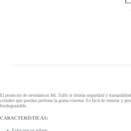
P
MR
TU
PU
LI
M
/
GR
can
El protector de neumáticos Mr. Tuffy te brinda seguridad y tranquilidad 
cristales que puedan perforar la goma exterior. Es fácil de instalar y pe
biodegradable.
CARACTERÍSTICAS:
Evita que se aplane