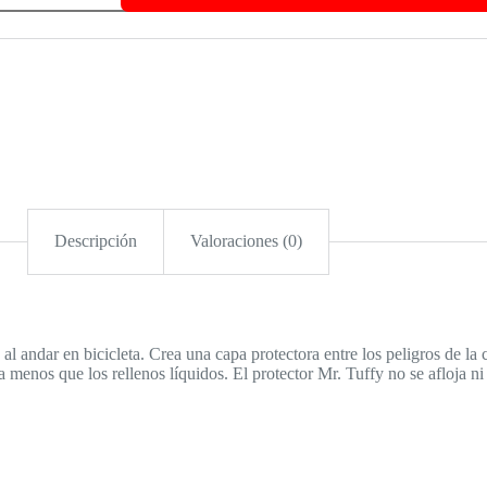
ONCHADURAS
.
FFY
RPPLE
NER
TB
AVEL
tidad
Descripción
Valoraciones (0)
al andar en bicicleta. Crea una capa protectora entre los peligros de la 
sa menos que los rellenos líquidos. El protector Mr. Tuffy no se afloja n