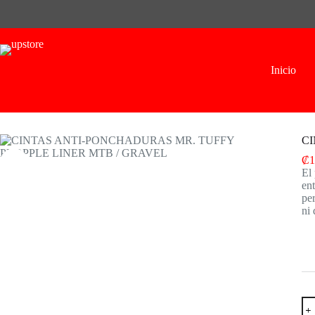
Skip
to
content
Inicio
CI
₡
1
El 
ent
per
ni 
CI
AN