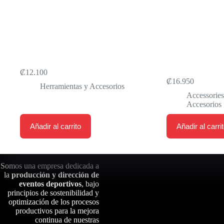
SPACE SAVER COMPUTER MOUNT
CINTAS ANTI
TUFFY RED LI
₡
12.100
₡
16.950
Herramientas y Accesorios
Accessorie
Accesorios
Añadir al carrito
Añadir al carri
Somos una empresa dedicada a
la
producción y dirección de
eventos deportivos
, bajo
principios de sostenibilidad y
optimización de los procesos
productivos para la mejora
continua de nuestras