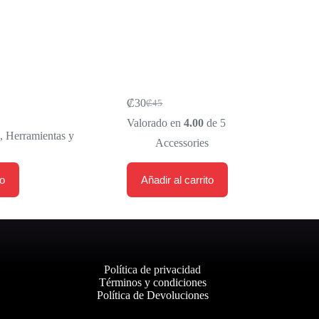
-PONCHADURAS MR.
Snapback Cap
NER RUTA
₡
30
₡
45
Original
Current
price
price
Valorado en
4.00
de 5
was:
is:
s
,
Herramientas y
Accessories
₡45.
₡30.
to
Añadir al carrito
Política de privacidad
Términos y condiciones
Política de Devoluciones