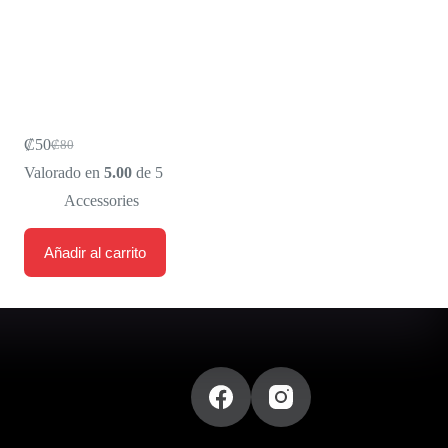
Quartz Watch
₡
50
₡
80
Original
Current
price
price
Valorado en
5.00
de 5
was:
is:
Accessories
₡80.
₡50.
Añadir al carrito