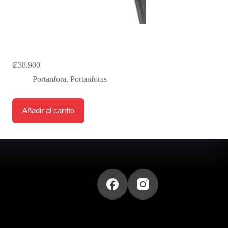
PORTANFORA XLAB PARA
ASIENTO DELTA 105
₡
38.900
Portanfora
,
Portanforas
Añadir al carrito