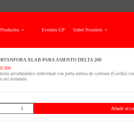
Productos
Eventos UP
Sobre Nosotros
RTANFORA XLAB PARA ASIENTO DELTA 200
9.500
tema aerodinámico individual con porta ánfora de carbono (Gorilla) con
a ser instalado
RTANFORA
Añadir al ca
LAB
RA
IENTO
LTA
0