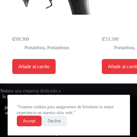
PORTANFORA XLAB PARA
TURBO WING 
ASIENTO DELTA 425
XLAB INCLUY
₡
69.500
₡
53.500
Portanfora
,
Portanforas
Portanfora
,
Añadir al carrito
Añadir al carri
Somos una empresa dedicada a
la
producción y dirección de
eventos deportivos
, bajo
principios de sostenibilidad y
“Usamos cookies para asegurarnos de brindarte la mejor
optimización de los procesos
experiencia en nuestro sitio web.”
productivos para la mejora
Accept
Decline
continua de nuestras
actividades.