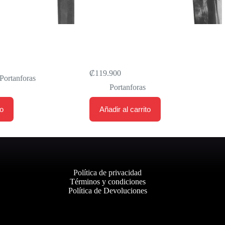
SYSTEM + 2 XENON
TURBO WING SYSTEM KIT XLAB
E 2 PORTANFORAS
TOPE DE LÍNEA (INCLUYE 2
PORTANFORAS GORILLA)
₡
119.900
Portanforas
Portanforas
to
Añadir al carrito
Política de privacidad
Términos y condiciones
Política de Devoluciones