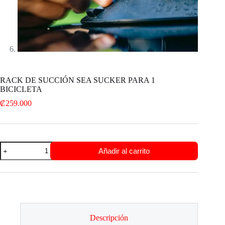
RACK DE SUCCIÓN SEA SUCKER PARA 1
BICICLETA
₡
259.000
RACK
Añadir al carrito
DE
SUCCIÓN
SEA
SUCKER
PARA
1
BICICLETA
cantidad
Descripción