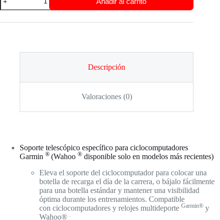
Añadir al carrito
VERSA
200
XLAB
BLACK
cantidad
Descripción
Valoraciones (0)
Soporte telescópico específico para ciclocomputadores
®️
®️
Garmin
(Wahoo
disponible solo en modelos más recientes)
Eleva el soporte del ciclocomputador para colocar una
botella de recarga el día de la carrera, o bájalo fácilmente
para una botella estándar y mantener una visibilidad
óptima durante los entrenamientos. Compatible
Garmin®
con ciclocomputadores y relojes multideporte
y
.
Wahoo®