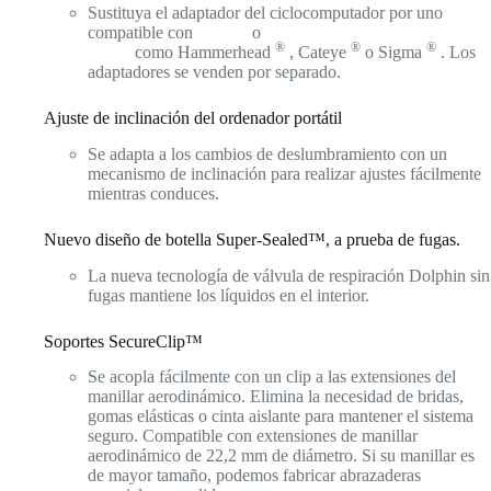
Sustituya el adaptador del ciclocomputador por uno
®️
compatible con
Polar
o
con ciclocomputadores de
®️
®️
®️
correa
como Hammerhead
, Cateye
o Sigma
. Los
adaptadores se venden por separado.
Ajuste de inclinación del ordenador portátil
Se adapta a los cambios de deslumbramiento con un
mecanismo de inclinación para realizar ajustes fácilmente
mientras conduces.
Nuevo diseño de botella Super-Sealed™, a prueba de fugas.
La nueva tecnología de válvula de respiración Dolphin sin
fugas mantiene los líquidos en el interior.
Soportes SecureClip™
Se acopla fácilmente con un clip a las extensiones del
manillar aerodinámico. Elimina la necesidad de bridas,
gomas elásticas o cinta aislante para mantener el sistema
seguro. Compatible con extensiones de manillar
aerodinámico de 22,2 mm de diámetro. Si su manillar es
de mayor tamaño, podemos fabricar abrazaderas