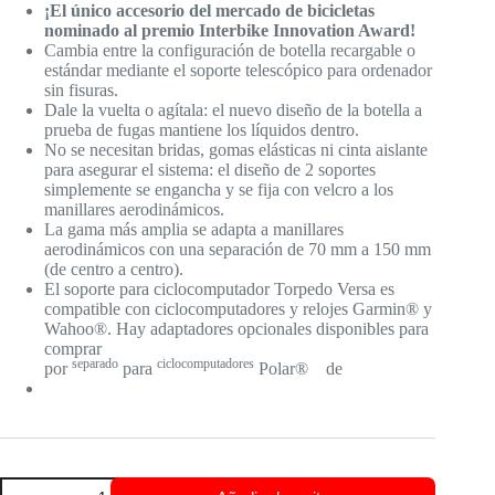
¡El único accesorio del mercado de bicicletas
nominado al premio Interbike Innovation Award!
Cambia entre la configuración de botella recargable o
estándar mediante el soporte telescópico para ordenador
sin fisuras.
Dale la vuelta o agítala: el nuevo diseño de la botella a
prueba de fugas mantiene los líquidos dentro.
No se necesitan bridas, gomas elásticas ni cinta aislante
para asegurar el sistema: el diseño de 2 soportes
simplemente se engancha y se fija con velcro a los
manillares aerodinámicos.
La gama más amplia se adapta a manillares
aerodinámicos con una separación de 70 mm a 150 mm
(de centro a centro).
El soporte para ciclocomputador Torpedo Versa es
compatible con
ciclocomputadores y relojes Garmin® y
Wahoo®. Hay adaptadores opcionales disponibles para
comprar
separado
ciclocomputadores
.
por
para
Polar®
y
de
correa
TORPEDO