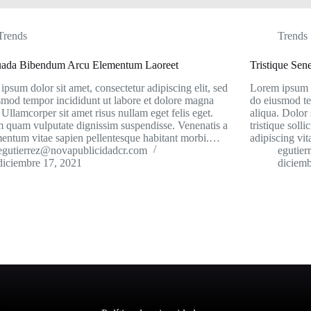
Trends
Trends
uada Bibendum Arcu Elementum Laoreet
Tristique Sen
psum dolor sit amet, consectetur adipiscing elit, sed
Lorem ipsum do
smod tempor incididunt ut labore et dolore magna
do eiusmod te
 Ullamcorper sit amet risus nullam eget felis eget.
aliqua. Dolor 
m quam vulputate dignissim suspendisse. Venenatis a
tristique soll
entum vitae sapien pellentesque habitant morbi.…
adipiscing vit
egutierrez@novapublicidadcr.com
egutie
diciembre 17, 2021
diciemb