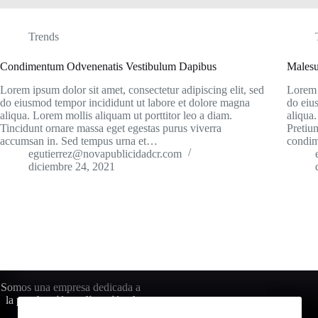
Trends
Condimentum Odvenenatis Vestibulum Dapibus
Males
Lorem ipsum dolor sit amet, consectetur adipiscing elit, sed
Lorem i
do eiusmod tempor incididunt ut labore et dolore magna
do eiu
aliqua. Lorem mollis aliquam ut porttitor leo a diam.
aliqua.
Tincidunt ornare massa eget egestas purus viverra
Pretiu
accumsan in. Sed tempus urna et…
condim
egutierrez@novapublicidadcr.com
diciembre 24, 2021
Somos una empresa dedicada a
la
producción y dirección de
eventos deportivos
, bajo