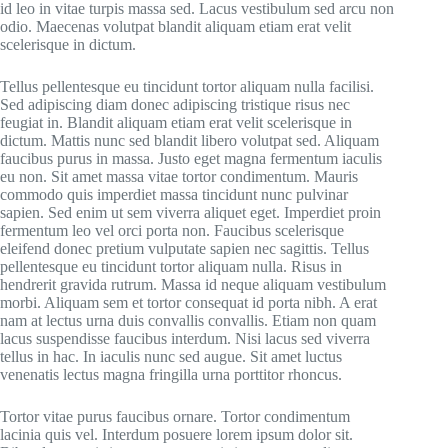
id leo in vitae turpis massa sed. Lacus vestibulum sed arcu non
odio. Maecenas volutpat blandit aliquam etiam erat velit
scelerisque in dictum.
Tellus pellentesque eu tincidunt tortor aliquam nulla facilisi.
Sed adipiscing diam donec adipiscing tristique risus nec
feugiat in. Blandit aliquam etiam erat velit scelerisque in
dictum. Mattis nunc sed blandit libero volutpat sed. Aliquam
faucibus purus in massa. Justo eget magna fermentum iaculis
eu non. Sit amet massa vitae tortor condimentum. Mauris
commodo quis imperdiet massa tincidunt nunc pulvinar
sapien. Sed enim ut sem viverra aliquet eget. Imperdiet proin
fermentum leo vel orci porta non. Faucibus scelerisque
eleifend donec pretium vulputate sapien nec sagittis. Tellus
pellentesque eu tincidunt tortor aliquam nulla. Risus in
hendrerit gravida rutrum. Massa id neque aliquam vestibulum
morbi. Aliquam sem et tortor consequat id porta nibh. A erat
nam at lectus urna duis convallis convallis. Etiam non quam
lacus suspendisse faucibus interdum. Nisi lacus sed viverra
tellus in hac. In iaculis nunc sed augue. Sit amet luctus
venenatis lectus magna fringilla urna porttitor rhoncus.
Tortor vitae purus faucibus ornare. Tortor condimentum
lacinia quis vel. Interdum posuere lorem ipsum dolor sit.