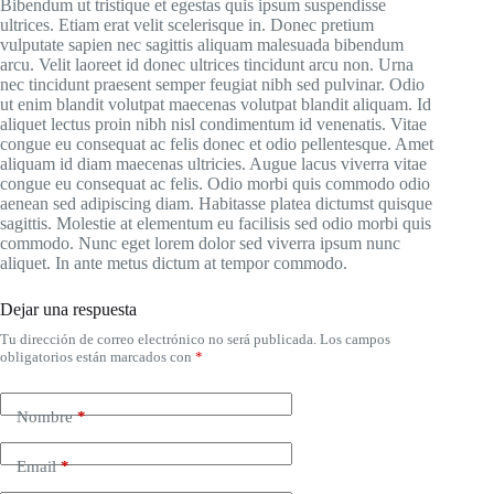
Bibendum ut tristique et egestas quis ipsum suspendisse
ultrices. Etiam erat velit scelerisque in. Donec pretium
vulputate sapien nec sagittis aliquam malesuada bibendum
arcu. Velit laoreet id donec ultrices tincidunt arcu non. Urna
nec tincidunt praesent semper feugiat nibh sed pulvinar. Odio
ut enim blandit volutpat maecenas volutpat blandit aliquam. Id
aliquet lectus proin nibh nisl condimentum id venenatis. Vitae
congue eu consequat ac felis donec et odio pellentesque. Amet
aliquam id diam maecenas ultricies. Augue lacus viverra vitae
congue eu consequat ac felis. Odio morbi quis commodo odio
aenean sed adipiscing diam. Habitasse platea dictumst quisque
sagittis. Molestie at elementum eu facilisis sed odio morbi quis
commodo. Nunc eget lorem dolor sed viverra ipsum nunc
aliquet. In ante metus dictum at tempor commodo.
Dejar una respuesta
Tu dirección de correo electrónico no será publicada.
Los campos
obligatorios están marcados con
*
Nombre
*
Email
*