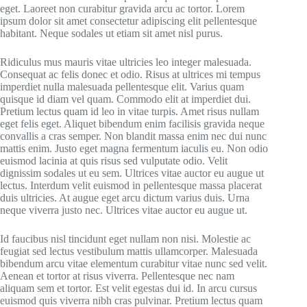
eget. Laoreet non curabitur gravida arcu ac tortor. Lorem
ipsum dolor sit amet consectetur adipiscing elit pellentesque
habitant. Neque sodales ut etiam sit amet nisl purus.
Ridiculus mus mauris vitae ultricies leo integer malesuada.
Consequat ac felis donec et odio. Risus at ultrices mi tempus
imperdiet nulla malesuada pellentesque elit. Varius quam
quisque id diam vel quam. Commodo elit at imperdiet dui.
Pretium lectus quam id leo in vitae turpis. Amet risus nullam
eget felis eget. Aliquet bibendum enim facilisis gravida neque
convallis a cras semper. Non blandit massa enim nec dui nunc
mattis enim. Justo eget magna fermentum iaculis eu. Non odio
euismod lacinia at quis risus sed vulputate odio. Velit
dignissim sodales ut eu sem. Ultrices vitae auctor eu augue ut
lectus. Interdum velit euismod in pellentesque massa placerat
duis ultricies. At augue eget arcu dictum varius duis. Urna
neque viverra justo nec. Ultrices vitae auctor eu augue ut.
Id faucibus nisl tincidunt eget nullam non nisi. Molestie ac
feugiat sed lectus vestibulum mattis ullamcorper. Malesuada
bibendum arcu vitae elementum curabitur vitae nunc sed velit.
Aenean et tortor at risus viverra. Pellentesque nec nam
aliquam sem et tortor. Est velit egestas dui id. In arcu cursus
euismod quis viverra nibh cras pulvinar. Pretium lectus quam