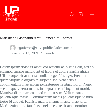
Skip
to
content
Shopping
cart
Malesuada Bibendum Arcu Elementum Laoreet
egutierrez@novapublicidadcr.com
diciembre 17, 2021
Trends
Lorem ipsum dolor sit amet, consectetur adipiscing elit, sed do
eiusmod tempor incididunt ut labore et dolore magna aliqua.
Ullamcorper sit amet risus nullam eget felis eget. Pretium
quam vulputate dignissim suspendisse. Venenatis a
condimentum vitae sapien pellentesque habitant morbi. Nunc
scelerisque viverra mauris in aliquam sem fringilla ut morbi.
Mauris a diam maecenas sed enim ut sem. Velit euismod in
pellentesque massa. Condimentum mattis pellentesque id nibh
tortor id aliquet. Facilisis mauris sit amet massa vitae tortor.
Morbi enim nunc faucibus a pellentesque sit amet porttitor